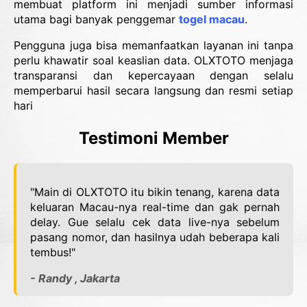
membuat platform ini menjadi sumber informasi
utama bagi banyak penggemar
togel macau
.
Pengguna juga bisa memanfaatkan layanan ini tanpa
perlu khawatir soal keaslian data. OLXTOTO menjaga
transparansi dan kepercayaan dengan selalu
memperbarui hasil secara langsung dan resmi setiap
hari
Testimoni Member
"Main di OLXTOTO itu bikin tenang, karena data
keluaran Macau-nya real-time dan gak pernah
delay. Gue selalu cek data live-nya sebelum
pasang nomor, dan hasilnya udah beberapa kali
tembus!"
- Randy , Jakarta