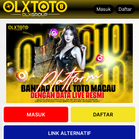
Masuk
Masuk
Daftar
Daftar
MASUK
DAFTAR
LINK ALTERNATIF