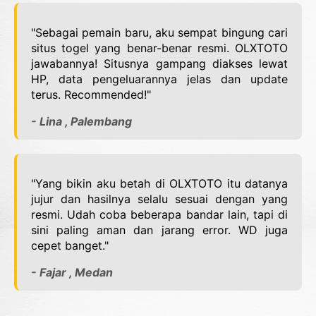
"Sebagai pemain baru, aku sempat bingung cari
situs togel yang benar-benar resmi. OLXTOTO
jawabannya! Situsnya gampang diakses lewat
HP, data pengeluarannya jelas dan update
terus. Recommended!"
- Lina , Palembang
"Yang bikin aku betah di OLXTOTO itu datanya
jujur dan hasilnya selalu sesuai dengan yang
resmi. Udah coba beberapa bandar lain, tapi di
sini paling aman dan jarang error. WD juga
cepet banget."
- Fajar , Medan